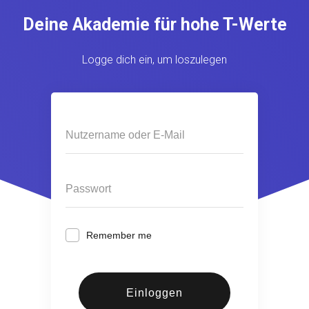
Deine Akademie für hohe T-Werte
Logge dich ein, um loszulegen
Remember me
Einloggen