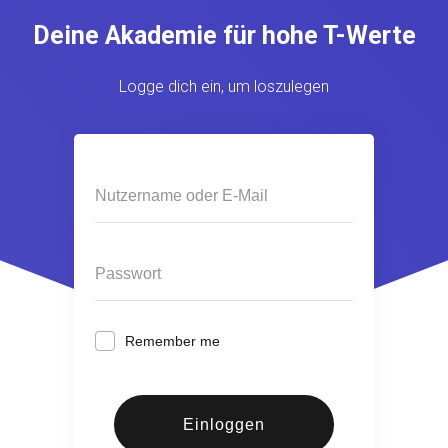
Deine Akademie für hohe T-Werte
Logge dich ein, um loszulegen
Remember me
Einloggen